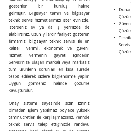
gösterilen bir kuruluş haline
Dona
gelmiştir. Bilgisayar tamiri ve bilgisayar
Çözüm
teknik servis hizmetlerimizi ister evinizde,
Güvenl
isterseniz ev ya da iş yerinizde de
Çözüm
alabilirsiniz. Uzun yıllardır faaliyet gösteren
Teknik
firmamız, bilgisayar teknik servisi ile en
Servis
kaliteli, verimli, ekonomik ve güvenli
Çözüm
hizmeti vermenin gayreti içindedir.
Servisimize ulaşan markalı veya markasız
tüm ürünlerin sorunları en kısa sürede
tespit edilerek sizlere bilgilendirme yapılır.
Uygun görmeniz halinde çözüme
kavuşturulur.
Onay sistemi sayesinde sizin izniniz
olmadan işlem yapılmaz böylece yüksek
tamir ücretleri ile karşılaşmazsınız. Yerinde
teknik servis talep ettiğinizde randevu