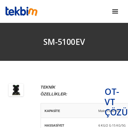
SM-5100EV
TEKNİK
OT-
ÖZELLİKLER:
VT
Next
Previous
ÇÖZÜ
Maks 15/30 KG
KAPASİTE
6 KG/2 G-15 KG/5G
HASSASİYET