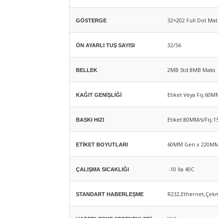
32×202 Full Dot Mat
GÖSTERGE
32/56
ÖN AYARLI TUŞ SAYISI
2MB Std 8MB Maks
BELLEK
Etiket Veya Fiş:60
KAĞIT GENİŞLİĞİ
Etiket:80MM/s/Fiş:
BASKI HIZI
60MM Gen x 220MM
ETİKET BOYUTLARI
-10 İla 40C
ÇALIŞMA SICAKLIĞI
R232,Ethernet,Çe
STANDART HABERLEŞME